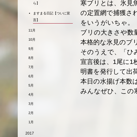
寒ブリとは、氷見
ら】
の定置網で捕獲され
ますまる日記【ついに宣
言】
をいうがいちゃ。
11月
ブリの大きさや数
10月
本格的な氷見のブ
9月
そのうえで、「ひ
8月
宣言後は、1尾に
7月
明書を発行して出
6月
本日の水揚げ本数は
5月
みんなぜひ、この
4月
3月
2月
1月
2017