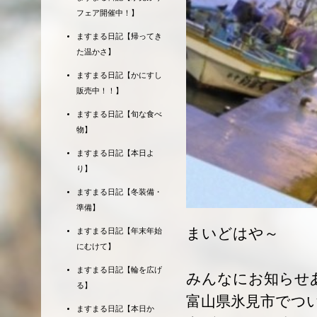
フェア開催中！】
ますまる日記【帰ってき
た温かさ】
ますまる日記【かにすし
販売中！！】
ますまる日記【旬な食べ
物】
ますまる日記【本日よ
り】
ますまる日記【冬装備・
準備】
まいどはや～
ますまる日記【年末年始
にむけて】
ますまる日記【輪を広げ
みんなにお知らせ
る】
富山県氷見市でつ
ますまる日記【本日か