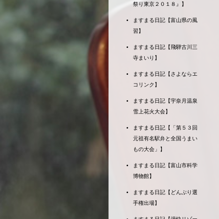
祭り東京２０１８』】
ますまる日記【富山県の風
習】
ますまる日記【飛騨古川三
寺まいり】
ますまる日記【さよならエ
コリンク】
ますまる日記【宇奈月温泉
雪上花火大会】
ますまる日記【「第５３回
元祖有名駅弁と全国うまい
もの大会」】
ますまる日記【富山市科学
博物館】
ますまる日記【どんぶり選
手権出場】