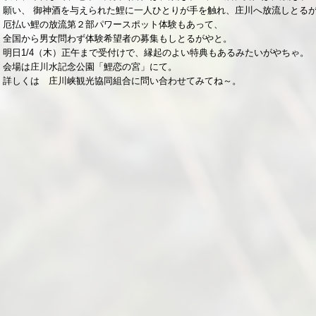
願い、 御神酒を与えられた鯉に一人ひとりが手を触れ、庄川へ放流しとる
厄払い鯉の放流第２部パワースポット体験もあって、
全国から男女問わず体験希望者の募集もしとるがやと。
明日1/4（木）正午まで受付けで、縁起のよい特典もあるみたいがやちゃ。
会場は庄川水記念公園「鯉恋の宮」にて。
詳しくは 庄川峡観光協同組合に問い合わせてみてね～。