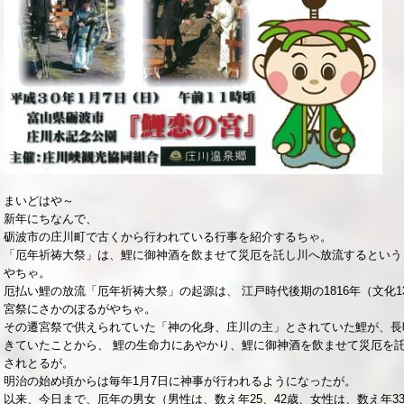
まいどはや～
新年にちなんで、
砺波市の庄川町で古くから行われている行事を紹介するちゃ。
「厄年祈祷大祭」は、鯉に御神酒を飲ませて災厄を託し川へ放流するという
やちゃ。
厄払い鯉の放流「厄年祈祷大祭」の起源は、 江戸時代後期の1816年（文化
宮祭にさかのぼるがやちゃ。
その遷宮祭で供えられていた「神の化身、庄川の主」とされていた鯉が、長
きていたことから、 鯉の生命力にあやかり、鯉に御神酒を飲ませて災厄を
されとるが。
明治の始め頃からは毎年1月7日に神事が行われるようになったが。
以来、今日まで、厄年の男女（男性は、数え年25、42歳、女性は、数え年3