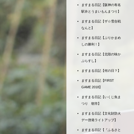
ますまる日記【阪神の有名
駅弁とうまいもんまつり】
ますまる日記【ザ☆雪合戦
なんと】
ますまる日記【ぶりかまめ
しの勝利！】
ますまる日記【北陸の味か
ぶらすし】
ますまる日記【何の日？】
ますまる日記【FIRST
GAME 2018】
ますまる日記【いくじ魚ま
つり 朝市】
ますまる日記【文化財防火
デー啓発ライトアップ】
ますまる日記【『ふるさと