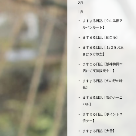
2月
1月
ますまる日記【立山黒部ア
ルペンルート】
ますまる日記【鍋自慢】
ますまる日記【１/２８お魚
さばき方教室】
ますまる日記【阪神梅田本
店にて実演販売中！】
ますまる日記【冬の野の味
覚】
ますまる日記【雪のカーニ
バル】
ますまる日記【ポイント２
倍デー】
ますまる日記【大雪】