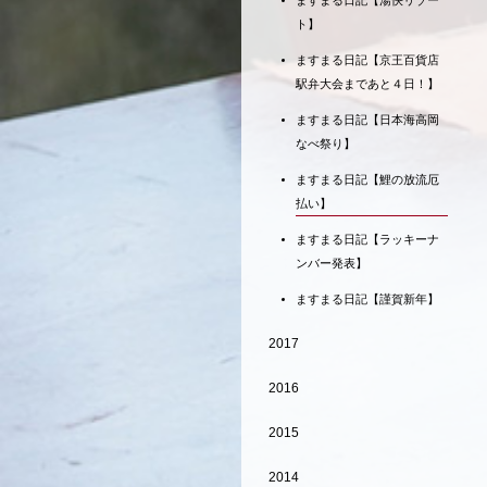
ますまる日記【湯快リゾー
ト】
ますまる日記【京王百貨店
駅弁大会まであと４日！】
ますまる日記【日本海高岡
なべ祭り】
ますまる日記【鯉の放流厄
払い】
ますまる日記【ラッキーナ
ンバー発表】
ますまる日記【謹賀新年】
2017
2016
2015
2014