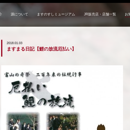
介
源について
ますのすしミュージアム
JR販売店・店舗一覧
お
2018.01.03
ますまる日記【鯉の放流厄払い】