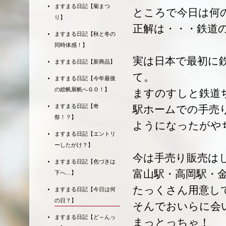
ますまる日記【菊まつ
ところで今日は何
り】
正解は・・・鉄道
ますまる日記【秋と冬の
同時体感！】
実は日本で最初に
ますまる日記【新商品】
て。
ますまる日記【今年最後
の総帆展帆へＧＯ！】
ますのすしと鉄道
ますまる日記【奇
駅ホームでの手売
祭！？】
ようになったがや
ますまる日記【エントリ
ーしたがけ？】
今は手売り販売は
ますまる日記【色づきは
富山駅・高岡駅・
下へ…】
たっくさん用意し
ますまる日記【今日は何
の日？】
そんでおいらに会
ますまる日記【ど～んっ
まっとっちゃ！