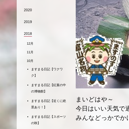
2020
2019
2018
12月
11月
10月
ますまる日記【ワクワ
ク】
ますまる日記【紅葉の中
の博物館】
まいどはや～
ますまる日記【近くに絶
今日はいい天気で
景あり！】
みんなどっかでか
ますまる日記【スポーツ
の秋】