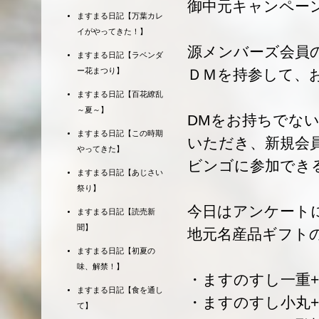
御中元キャンペー
ますまる日記【万葉カレ
イがやってきた！】
源メンバーズ会員
ますまる日記【ラベンダ
ー花まつり】
ＤＭを持参して、
ますまる日記【百花繚乱
～夏～】
DMをお持ちでな
ますまる日記【この時期
いただき、新規会
やってきた】
ビンゴに参加でき
ますまる日記【あじさい
祭り】
今日はアンケート
ますまる日記【読売新
聞】
地元名産品ギフト
ますまる日記【初夏の
味、解禁！】
・ますのすし一重+
ますまる日記【食を通し
・ますのすし小丸+
て】