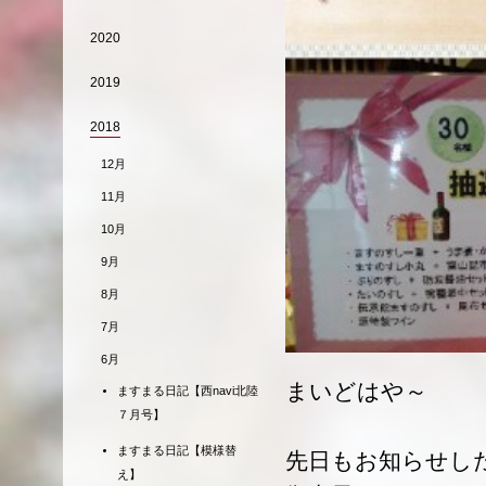
2020
2019
2018
12月
11月
10月
9月
8月
7月
6月
まいどはや～
ますまる日記【西navi北陸
７月号】
ますまる日記【模様替
先日もお知らせし
え】