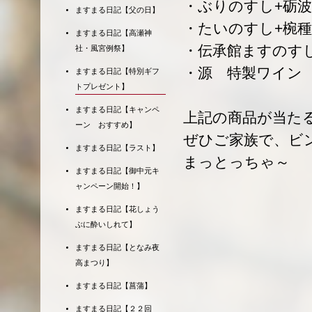
・ぶりのすし+砺波
ますまる日記【父の日】
・たいのすし+椀種
ますまる日記【高瀬神
・伝承館ますのすし
社・風宮例祭】
・源 特製ワイン 
ますまる日記【特別ギフ
トプレゼント】
ますまる日記【キャンペ
上記の商品が当た
ーン おすすめ】
ぜひご家族で、ビ
ますまる日記【ラスト】
まっとっちゃ～
ますまる日記【御中元キ
ャンペーン開始！】
ますまる日記【花しょう
ぶに酔いしれて】
ますまる日記【となみ夜
高まつり】
ますまる日記【菖蒲】
ますまる日記【２２回