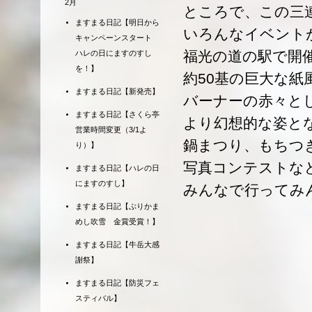
2月
ところで、この三
ますまる日記【明日から
いろんなイベント
キャンペーンスタート
福光の道の駅で開
ハレの日にますのすし
を！】
約50基の巨大な
ますまる日記【新発売】
バーナーの赤々と
ますまる日記【さくら亭
より幻想的な姿と
営業時間変更（3/1よ
鍋まつり、もちつ
り）】
写真コンテストな
ますまる日記【ハレの日
にますのすし】
みんなで行ってみ
ますまる日記【ぶりかま
めし吹雪 金賞受賞！】
ますまる日記【牛岳大感
謝祭】
ますまる日記【防災フェ
スティバル】