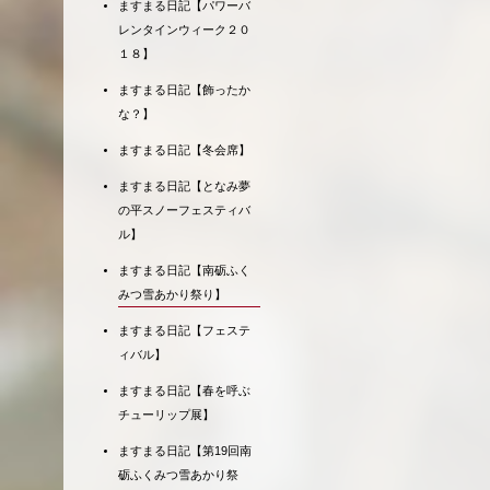
ますまる日記【パワーバ
レンタインウィーク２０
１８】
ますまる日記【飾ったか
な？】
ますまる日記【冬会席】
ますまる日記【となみ夢
の平スノーフェスティバ
ル】
ますまる日記【南砺ふく
みつ雪あかり祭り】
ますまる日記【フェステ
ィバル】
ますまる日記【春を呼ぶ
チューリップ展】
ますまる日記【第19回南
砺ふくみつ雪あかり祭