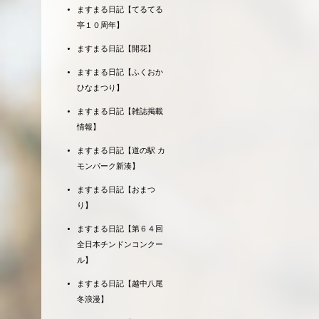
ますまる日記【てるてる
亭１０周年】
ますまる日記【開花】
ますまる日記【ふくおか
ひなまつり】
ますまる日記【雑誌掲載
情報】
ますまる日記【道の駅 カ
モンパーク新湊】
ますまる日記【おまつ
り】
ますまる日記【第６４回
全日本チンドンコンクー
ル】
ますまる日記【越中八尾
冬浪漫】