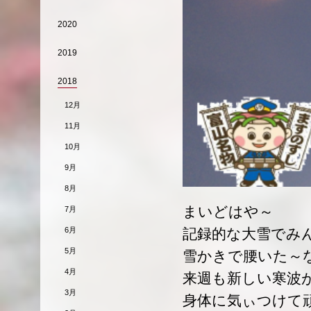
2020
2019
2018
12月
11月
10月
9月
8月
まいどはや～
7月
6月
記録的な大雪でみ
5月
雪かきで腰いた～
4月
来週も新しい寒波
3月
身体に気ぃつけて