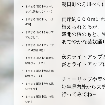
朝日町の舟川べり
ますまる日記【チューリ
ップに誘われて・・・】
両岸約６００mに
ますまる日記【いよいよ
GW】
植えられとるが。
ますまる日記【予定は立
満開の桜のもと、
てたがけ？】
あでやかな芸奴踊
ますまる日記【フライデ
ーＰＭ割引切符】
夜のライトアップ
ますまる日記【札幌大丸
炎とライトアップ
駅弁ウィーク２】
ますまる日記【大丸札幌
駅弁ウィーク】
チューリップや菜
ますまる日記【今年も泳
毎年県内外から大
いでます】
行ってみてね～
ますまる日記【咲いた咲
いた】