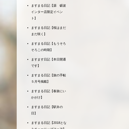
ますまる日記【源 砺波
インター店限定イベン
ト】
ますまる日記【桜はまだ
まだ咲く】
ますまる日記【もうそろ
そろこの時期】
ますます日記【本日開通
です】
ますまる日記【旅の手帖
５月号掲載】
ますまる日記【春旅にい
かがけ】
ますまる日記【駅弁の
日】
ますまる日記【2018とな