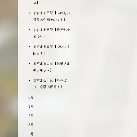
ゃ】
ますまる日記【ふれあい
祭りの企画その１！】
ますまる日記【舟見七夕
まつり】
ますまる日記【ついに４
回目！】
ますまる日記【お星さま
キラキラ～】
ますまる日記【12年ぶ
り！今季29回目！】
6月
5月
4月
3月
2月