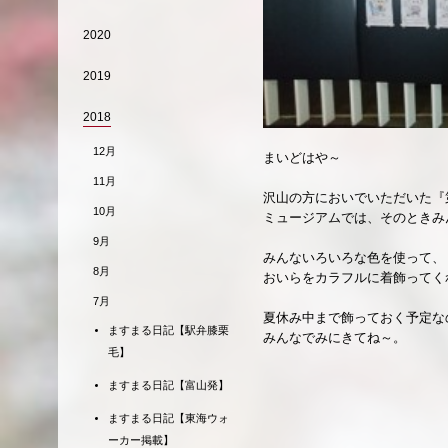
2020
2019
2018
12月
まいどはや～
11月
沢山の方においでいただいた『
10月
ミュージアムでは、そのときみ
9月
みんないろいろな色を使って、
8月
おいらをカラフルに着飾ってく
7月
夏休み中まで飾っておく予定な
ますまる日記【駅弁膝栗
みんなでみにきてね～。
毛】
ますまる日記【富山発】
ますまる日記【東海ウォ
ーカー掲載】