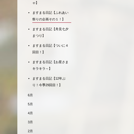
ゃ】
ますまる日記【ふれあい
祭りの企画その１！】
ますまる日記【舟見七夕
まつり】
ますまる日記【ついに４
回目！】
ますまる日記【お星さま
キラキラ～】
ますまる日記【12年ぶ
り！今季29回目！】
6月
5月
4月
3月
2月