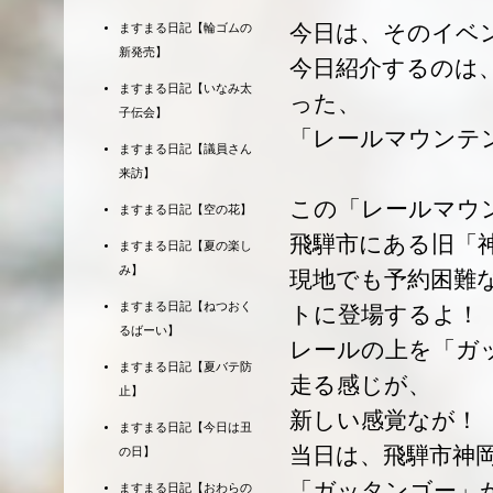
今日は、そのイベ
ますまる日記【輪ゴムの
新発売】
今日紹介するのは
ますまる日記【いなみ太
った、
子伝会】
「レールマウンテ
ますまる日記【議員さん
来訪】
この「レールマウ
ますまる日記【空の花】
飛騨市にある旧「
ますまる日記【夏の楽し
み】
現地でも予約困難
ますまる日記【ねつおく
トに登場するよ！
るばーい】
レールの上を「ガ
ますまる日記【夏バテ防
走る感じが、
止】
新しい感覚なが！
ますまる日記【今日は丑
当日は、飛騨市神
の日】
「ガッタンゴー」
ますまる日記【おわらの