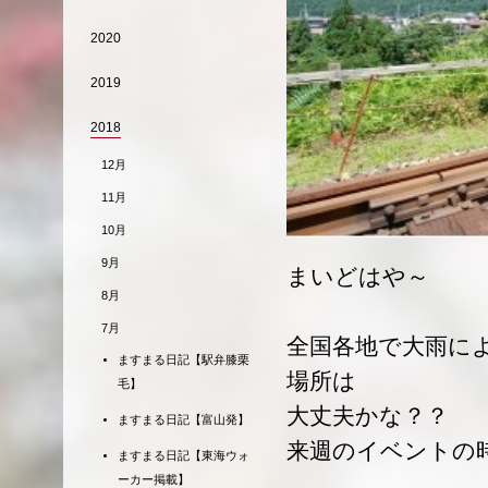
2020
2019
2018
12月
11月
10月
9月
まいどはや～
8月
7月
全国各地で大雨に
ますまる日記【駅弁膝栗
場所は
毛】
大丈夫かな？？
ますまる日記【富山発】
来週のイベントの
ますまる日記【東海ウォ
ーカー掲載】