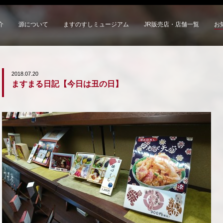
介
源について
ますのすしミュージアム
JR販売店・店舗一覧
お
2018.07.20
ますまる日記【今日は丑の日】