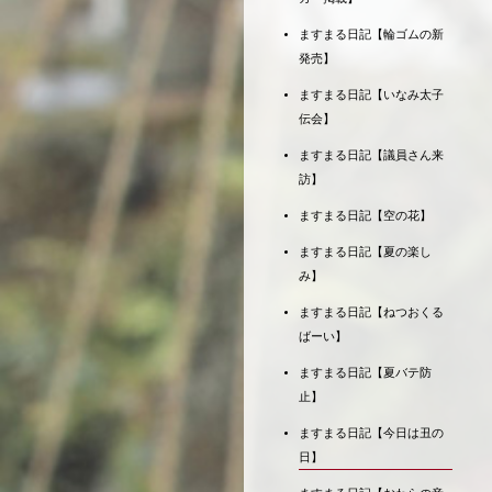
ますまる日記【輪ゴムの新
発売】
ますまる日記【いなみ太子
伝会】
ますまる日記【議員さん来
訪】
ますまる日記【空の花】
ますまる日記【夏の楽し
み】
ますまる日記【ねつおくる
ばーい】
ますまる日記【夏バテ防
止】
ますまる日記【今日は丑の
日】