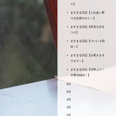
ゃ】
ますまる日記【ふれあい祭
りの企画その１！】
ますまる日記【舟見七夕ま
つり】
ますまる日記【ついに４回
目！】
ますまる日記【お星さまキ
ラキラ～】
ますまる日記【12年ぶり！
今季29回目！】
6月
5月
4月
3月
2月