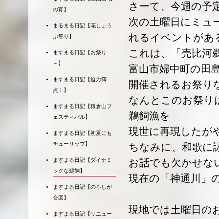
さーて、今週の予
の宵】
次の土曜日にミュ
まるまる日記【花しょう
れるイベントがあ
ぶ祭り】
これは、「売比河
ますまる日記【お祭り
～】
富山市婦中町の田
ますまる日記【迫力満
開催されるお祭り
点！】
なんとこのお祭り
ますまる日記【猿倉山フ
鵜飼漁を
ェスティバル】
現世に再現したが
ますまる日記【初夏にも
チューリップ】
ちなみに、和歌に
ますまる日記【ダイナミ
お話でも欠かせな
ックな鵜飼】
現在の「神通川」
ますまる日記【のろしが
合図】
現地では土曜日の
ますまる日記【リニュー