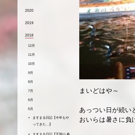
2020
2019
2018
12月
11月
10月
9月
8月
まいどはや～
7月
6月
あっつい日が続い
5月
ますまる日記【今年もや
おいらは暑さに負
ってきた…】
ますまる日記【五箇山 春