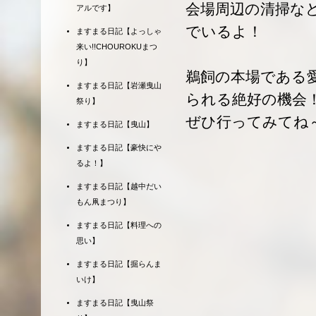
会場周辺の清掃な
アルです】
でいるよ！
ますまる日記【よっしゃ
来い!!CHOUROKUまつ
り】
鵜飼の本場である
ますまる日記【岩瀬曳山
られる絶好の機会
祭り】
ぜひ行ってみてね
ますまる日記【曳山】
ますまる日記【豪快にや
るよ！】
ますまる日記【越中だい
もん凧まつり】
ますまる日記【料理への
思い】
ますまる日記【掘らんま
いけ】
ますまる日記【曳山祭