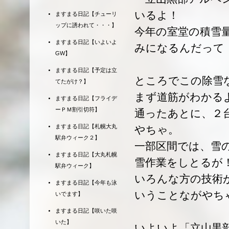
いるよ！
ますまる日記【チューリ
ップに誘われて・・・】
今年の室堂の積雪
ますまる日記【いよいよ
みになるんだって
GW】
ますまる日記【予定は立
ところでこの除雪
てたがけ？】
まず道筋がわかる
ますまる日記【フライデ
ーＰＭ割引切符】
通ったあとに、２
ますまる日記【札幌大丸
やちゃ。
駅弁ウィーク２】
一部区間では、雪
ますまる日記【大丸札幌
雪作業をしとるが
駅弁ウィーク】
いろんな方の技術
ますまる日記【今年も泳
いうことながやち
いでます】
ますまる日記【咲いた咲
いた】
いよいよ「立山黒