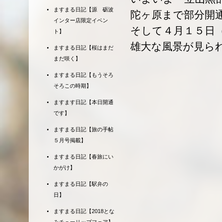
ますまる日記【源 砺波
陀ヶ原まで部分開
インター店限定イベン
そして４月１５日
ト】
雄大な風景が見ら
ますまる日記【桜はまだ
まだ咲く】
ますまる日記【もうそろ
そろこの時期】
ますます日記【本日開通
です】
ますまる日記【旅の手帖
５月号掲載】
ますまる日記【春旅にい
かがけ】
ますまる日記【駅弁の
日】
ますまる日記【2018とな