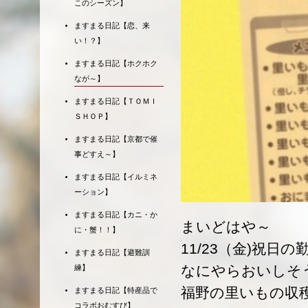
このシーズン】
ますまる日記【恋、来
い！？】
ますまる日記【ホクホク
なが～】
ますまる日記【ＴＯＭＩ
ＳＨＯＰ】
ますまる日記【京都で催
事どすえ～】
ますまる日記【イルミネ
ーション】
ますまる日記【カニ・か
まいどはや～
に・蟹！！】
11/23（金)祝
ますまる日記【避難訓
なにやらおいしそ
練】
福野の里いもの収
ますまる日記【特産品で
コラボおむすび】