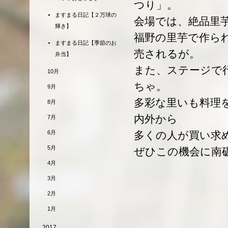
つり」。
ますまる日記【２万球の
会場では、絶品里
輝き】
福野の里芋で作ら
ますまる日記【季節のお
売されるが。
弁当】
また、ステージで
10月
ちゃ。
9月
多彩な里いも料理
8月
内外から
7月
6月
多くの人が買い求
5月
ぜひこの機会に南
4月
3月
2月
1月
2017