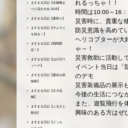
れるっちゃ！！
ますまる日記【水橋橋ま
つり花火大会 2018】
時間は10:00～16：
ますまる日記【夏祭り】
災害時に、貴重な
ますまる日記【サムライ
防災意識を高めて
を知る！】
ヘリコプターが大
ますまる日記【期間限
ゃ～！
定！】
災害救助に活動し
ますまる日記【山の日ウ
イベント当日は「
ィーク】
のデモ
ますまる日記【夏休み探
検隊】
災害装備品の展示
ますまる日記【主力品
今後の生活につな
種】
また、遊覧飛行を
ますまる日記【ふるさと
興味のある方はぜ
観光】
ますまる日記【どっち