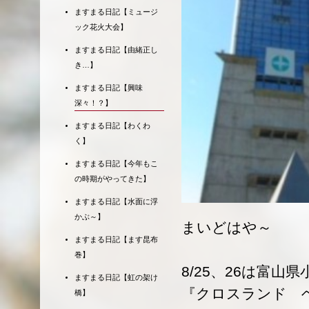
ますまる日記【ミュージ
ック花火大会】
ますまる日記【由緒正し
き…】
ますまる日記【興味
深々！？】
ますまる日記【わくわ
く】
ますまる日記【今年もこ
の時期がやってきた】
ますまる日記【水面に浮
かぶ～】
まいどはや～
ますまる日記【ます昆布
巻】
8/25、26は富
ますまる日記【虹の架け
『クロスランド 
橋】