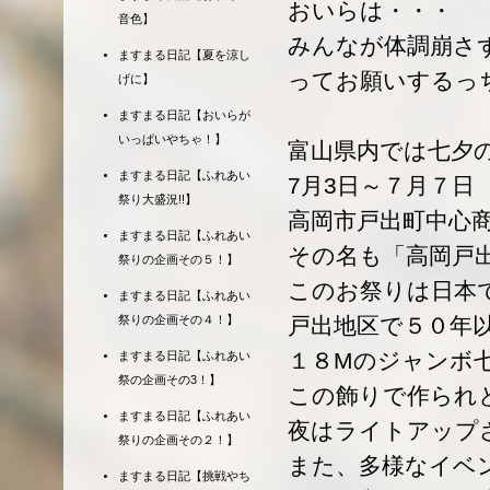
おいらは・・・
音色】
みんなが体調崩さ
ますまる日記【夏を涼し
ってお願いするっ
げに】
ますまる日記【おいらが
いっぱいやちゃ！】
富山県内では七夕
ますまる日記【ふれあい
7月3日～７月７日
祭り大盛況!!】
高岡市戸出町中心
ますまる日記【ふれあい
その名も「高岡戸
祭りの企画その５！】
このお祭りは日本
ますまる日記【ふれあい
祭りの企画その４！】
戸出地区で５０年
１８Mのジャンボ
ますまる日記【ふれあい
祭の企画その3！】
この飾りで作られ
ますまる日記【ふれあい
夜はライトアップ
祭りの企画その２！】
また、多様なイベ
ますまる日記【挑戦やち