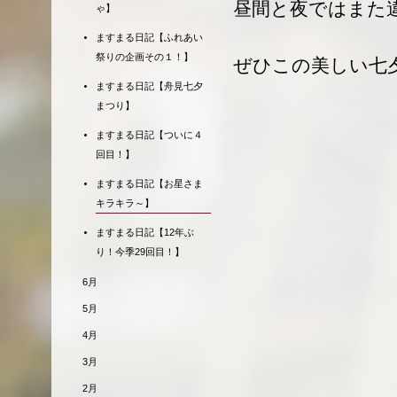
昼間と夜ではまた
ゃ】
ますまる日記【ふれあい
祭りの企画その１！】
ぜひこの美しい七
ますまる日記【舟見七夕
まつり】
ますまる日記【ついに４
回目！】
ますまる日記【お星さま
キラキラ～】
ますまる日記【12年ぶ
り！今季29回目！】
6月
5月
4月
3月
2月