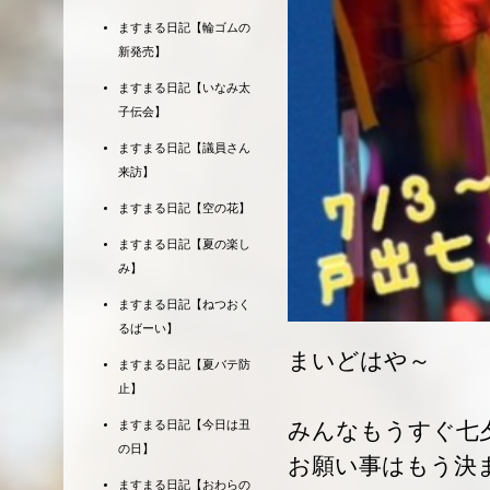
ますまる日記【輪ゴムの
新発売】
ますまる日記【いなみ太
子伝会】
ますまる日記【議員さん
来訪】
ますまる日記【空の花】
ますまる日記【夏の楽し
み】
ますまる日記【ねつおく
るばーい】
まいどはや～
ますまる日記【夏バテ防
止】
ますまる日記【今日は丑
みんなもうすぐ七
の日】
お願い事はもう決
ますまる日記【おわらの