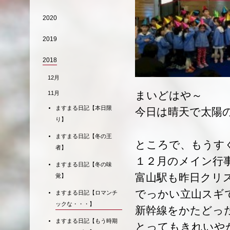
2020
2019
2018
12月
まいどはや～
11月
ますまる日記【本日限
今日は晴天で太陽
り】
ますまる日記【冬の王
ところで、もうす
者】
１２月のメイン行
ますまる日記【冬の味
富山駅も昨日クリ
覚】
でっかい立山スギ
ますまる日記【ロマンチ
ックな・・・】
新幹線をかたどっ
ますまる日記【もう時期
とってもきれいや