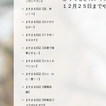
このシーズン】
１２月２５日まで
ますまる日記【恋、来
い！？】
ますまる日記【ホクホク
なが～】
ますまる日記【ＴＯＭＩ
ＳＨＯＰ】
ますまる日記【京都で催
事どすえ～】
ますまる日記【イルミネ
ーション】
ますまる日記【カニ・か
に・蟹！！】
ますまる日記【避難訓
練】
ますまる日記【特産品で
コラボおむすび】