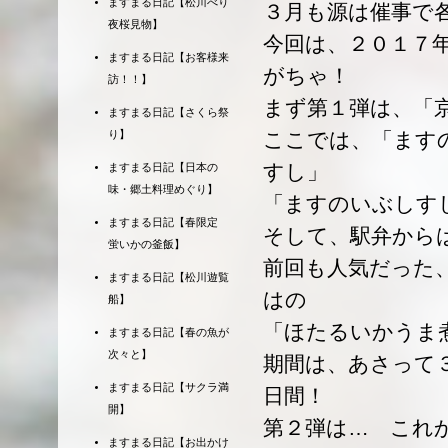
ますまる日記【松川べり
３月も源は催事で
夜桜見物】
今回は、２０１７
ますまる日記【お客様来
がちゃ！
訪！！】
まず第１弾は、「
ますまる日記【さくら祭
り】
ここでは、「ます
すし」
ますまる日記【日本の
味・郷土料理めぐり】
「ますのいぶしす
ますまる日記【春限定
そして、駅弁から
蛍いかの釜飯】
前回も人気だった
ますまる日記【松川遊覧
はの
船】
「ほたるいかうま
ますまる日記【春の魚が
次々と】
期間は、あさって
ますまる日記【サクラ満
日間！
開】
第２弾は… これ
ますまる日記【お出かけ