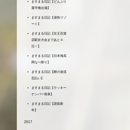
ますまる日記【どんぶり
選手権出場】
ますまる日記【湯快リゾ
ート】
ますまる日記【京王百貨
店駅弁大会まであと４
日！】
ますまる日記【日本海高
岡なべ祭り】
ますまる日記【鯉の放流
厄払い】
ますまる日記【ラッキー
ナンバー発表】
ますまる日記【謹賀新
年】
2017