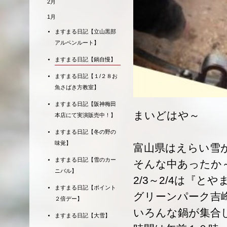
2月
1月
ますまる日記【立山黒部
アルペンルート】
ますまる日記【鍋自慢】
ますまる日記【１/２８お
魚さばき方教室】
ますまる日記【阪神梅田
まいどはや～
本店にて実演販売中！】
ますまる日記【冬の野の
味覚】
富山県はえらい雪
ますまる日記【雪のカー
そんな中あったか
ニバル】
2/3～2/4は『と
ますまる日記【ポイント
グリーンパーク吉
２倍デー】
いろんな鍋が集合
ますまる日記【大雪】