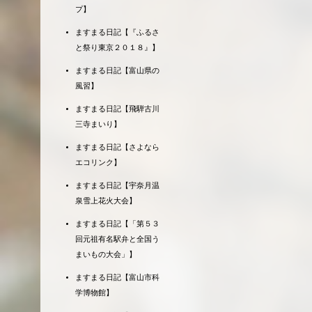
プ】
ますまる日記【『ふるさ
と祭り東京２０１８』】
ますまる日記【富山県の
風習】
ますまる日記【飛騨古川
三寺まいり】
ますまる日記【さよなら
エコリンク】
ますまる日記【宇奈月温
泉雪上花火大会】
ますまる日記【「第５３
回元祖有名駅弁と全国う
まいもの大会」】
ますまる日記【富山市科
学博物館】