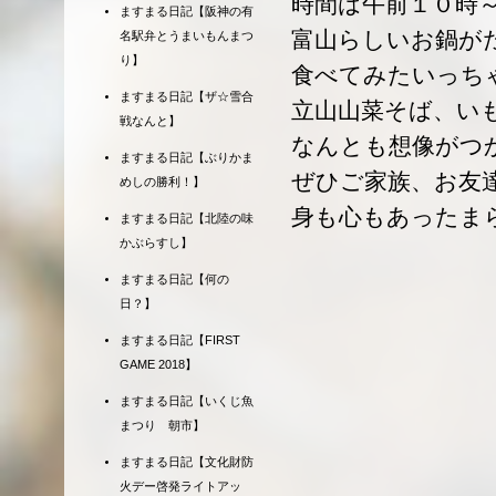
時間は午前１０時
ますまる日記【阪神の有
富山らしいお鍋が
名駅弁とうまいもんまつ
り】
食べてみたいっち
ますまる日記【ザ☆雪合
立山山菜そば、いも
戦なんと】
なんとも想像がつ
ますまる日記【ぶりかま
ぜひご家族、お友
めしの勝利！】
身も心もあったま
ますまる日記【北陸の味
かぶらすし】
ますまる日記【何の
日？】
ますまる日記【FIRST
GAME 2018】
ますまる日記【いくじ魚
まつり 朝市】
ますまる日記【文化財防
火デー啓発ライトアッ