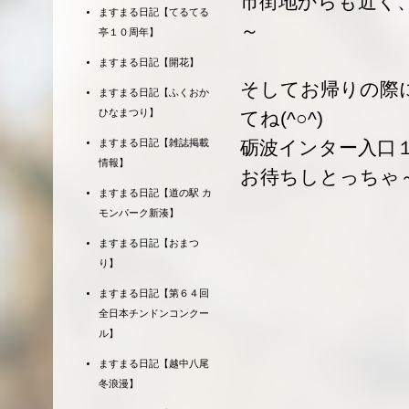
市街地からも近く
ますまる日記【てるてる
～
亭１０周年】
ますまる日記【開花】
そしてお帰りの際
ますまる日記【ふくおか
ひなまつり】
てね(^○^)
砺波インター入口
ますまる日記【雑誌掲載
情報】
お待ちしとっちゃ
ますまる日記【道の駅 カ
モンパーク新湊】
ますまる日記【おまつ
り】
ますまる日記【第６４回
全日本チンドンコンクー
ル】
ますまる日記【越中八尾
冬浪漫】