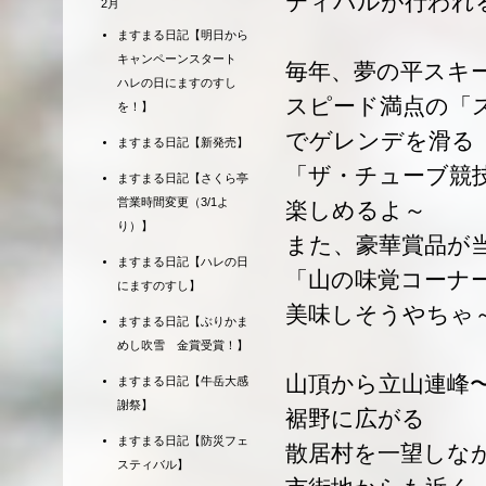
ティバルが行われ
2月
ますまる日記【明日から
キャンペーンスタート
毎年、夢の平スキ
ハレの日にますのすし
スピード満点の「
を！】
でゲレンデを滑る
ますまる日記【新発売】
「ザ・チューブ競
ますまる日記【さくら亭
営業時間変更（3/1よ
楽しめるよ～
り）】
また、豪華賞品が
ますまる日記【ハレの日
「山の味覚コーナ
にますのすし】
美味しそうやちゃ
ますまる日記【ぶりかま
めし吹雪 金賞受賞！】
山頂から立山連峰
ますまる日記【牛岳大感
謝祭】
裾野に広がる
ますまる日記【防災フェ
散居村を一望しな
スティバル】