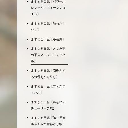
ますまる日記【パワーバ
レンタインウィーク２０
１８】
ますまる日記【飾ったか
な？】
ますまる日記【冬会席】
ますまる日記【となみ夢
の平スノーフェスティバ
ル】
ますまる日記【南砺ふく
みつ雪あかり祭り】
ますまる日記【フェステ
ィバル】
ますまる日記【春を呼ぶ
チューリップ展】
ますまる日記【第19回南
砺ふくみつ雪あかり祭