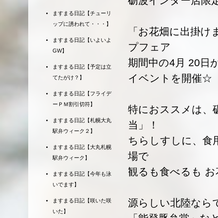
砺波インター店限
ますまる日記【チューリ
ップに誘われて・・・】
「お花畑に出掛け
ますまる日記【いよいよ
プフェア
GW】
期間中の4月 20
ますまる日記【予定は立
イベントを開催☆
てたがけ？】
ますまる日記【フライデ
ーＰＭ割引切符】
特におススメは、
ますまる日記【札幌大丸
当」！
駅弁ウィーク２】
ちらしすしに、食
ますまる日記【大丸札幌
場で
駅弁ウィーク】
観るも食べるも 
ますまる日記【今年も泳
いでます】
源らしい北陸なら
ますまる日記【咲いた咲
いた】