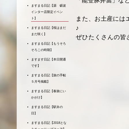
「能登豚弁當」な
ますまる日記【源 砺波
インター店限定イベン
また、お土産には
ト】
♪
ますまる日記【桜はまだ
まだ咲く】
ぜひたくさんの皆
ますまる日記【もうそろ
そろこの時期】
ますます日記【本日開通
です】
ますまる日記【旅の手帖
５月号掲載】
ますまる日記【春旅にい
かがけ】
ますまる日記【駅弁の
日】
ますまる日記【2018とな