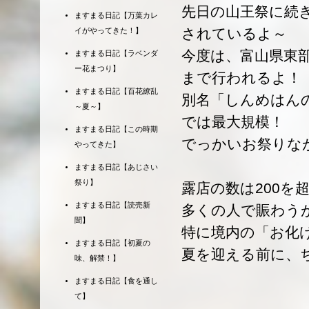
先日の山王祭に続
ますまる日記【万葉カレ
されているよ～
イがやってきた！】
今度は、富山県東部
ますまる日記【ラベンダ
ー花まつり】
まで行われるよ！
ますまる日記【百花繚乱
別名「しんめはん
～夏～】
では最大規模！
ますまる日記【この時期
でっかいお祭りな
やってきた】
ますまる日記【あじさい
祭り】
露店の数は200を
ますまる日記【読売新
多くの人で賑わう
聞】
特に境内の「お化
ますまる日記【初夏の
夏を迎える前に、
味、解禁！】
ますまる日記【食を通し
て】