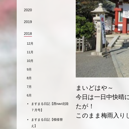
2020
2019
2018
12月
11月
10月
9月
8月
まいどはや～
7月
6月
今日は一日中快晴
ますまる日記【西navi北陸
たが！
７月号】
このまま梅雨入り
ますまる日記【模様替
え】