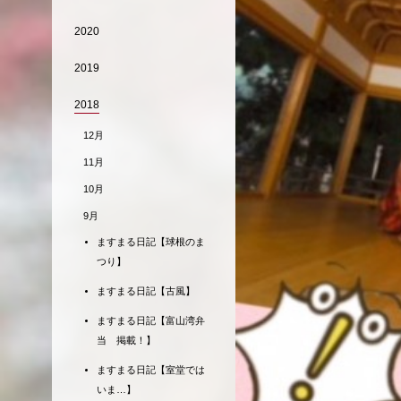
2020
2019
2018
12月
11月
10月
9月
ますまる日記【球根のま
つり】
ますまる日記【古風】
ますまる日記【富山湾弁
当 掲載！】
ますまる日記【室堂では
いま…】