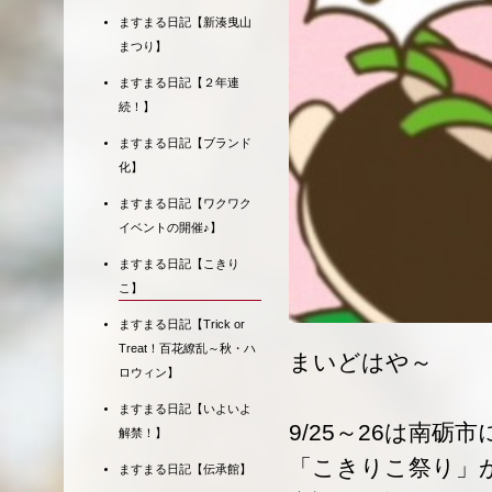
ますまる日記【新湊曳山
まつり】
ますまる日記【２年連
続！】
ますまる日記【ブランド
化】
ますまる日記【ワクワク
イベントの開催♪】
ますまる日記【こきり
こ】
ますまる日記【Trick or
Treat！百花繚乱～秋・ハ
まいどはや～
ロウィン】
ますまる日記【いよいよ
9/25～26は南
解禁！】
「こきりこ祭り」
ますまる日記【伝承館】