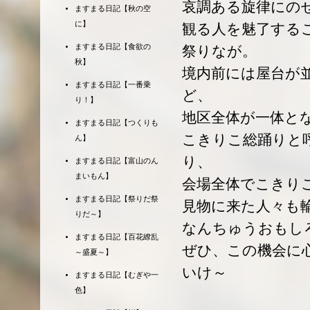
哀調ある旋律にの
ますまる日記【秋の空
に】
観る人を魅了する
ますまる日記【食欲の
祭りなが。
秋】
境内前には屋台が
ますまる日記【一番乗
ど、
り！】
地区全体が一体と
ますまる日記【つくりも
こきりこ総踊りと
ん】
り、
ますまる日記【富山のん
まいもん】
会場全体でこきり
ますまる日記【祭りだ祭
見物に来た人々も
りだ～】
なんちゅうおもし
ますまる日記【百花繚乱
ぜひ、この機会に
～盛夏～】
いけ～
ますまる日記【むぎや一
色】