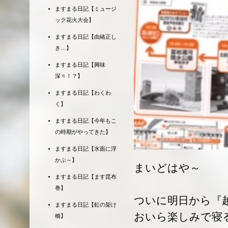
ますまる日記【ミュージ
ック花火大会】
ますまる日記【由緒正し
き…】
ますまる日記【興味
深々！？】
ますまる日記【わくわ
く】
ますまる日記【今年もこ
の時期がやってきた】
ますまる日記【水面に浮
かぶ～】
まいどはや～
ますまる日記【ます昆布
巻】
ついに明日から『
ますまる日記【虹の架け
おいら楽しみで寝
橋】