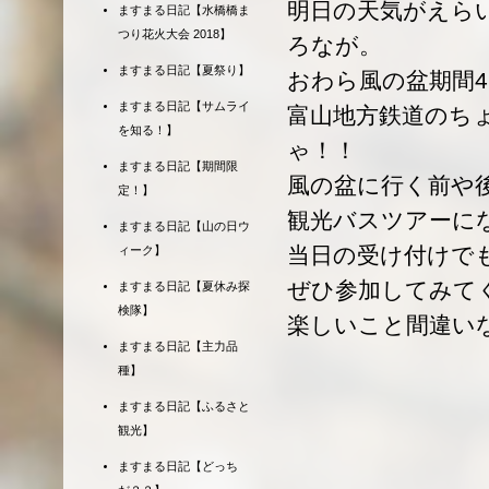
明日の天気がえら
ますまる日記【水橋橋ま
つり花火大会 2018】
ろなが。
ますまる日記【夏祭り】
おわら風の盆期間
ますまる日記【サムライ
富山地方鉄道のち
を知る！】
ゃ！！
ますまる日記【期間限
風の盆に行く前や
定！】
観光バスツアーに
ますまる日記【山の日ウ
当日の受け付けで
ィーク】
ぜひ参加してみて
ますまる日記【夏休み探
検隊】
楽しいこと間違い
ますまる日記【主力品
種】
ますまる日記【ふるさと
観光】
ますまる日記【どっち