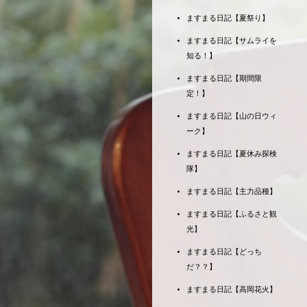
ますまる日記【夏祭り】
ますまる日記【サムライを
知る！】
ますまる日記【期間限
定！】
ますまる日記【山の日ウィ
ーク】
ますまる日記【夏休み探検
隊】
ますまる日記【主力品種】
ますまる日記【ふるさと観
光】
ますまる日記【どっち
だ？？】
ますまる日記【高岡花火】