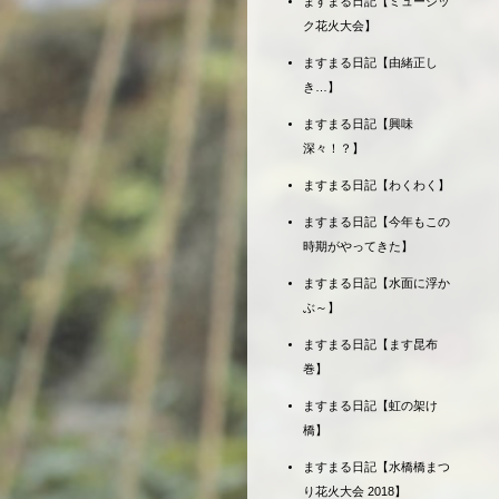
ますまる日記【ミュージッ
ク花火大会】
ますまる日記【由緒正し
き…】
ますまる日記【興味
深々！？】
ますまる日記【わくわく】
ますまる日記【今年もこの
時期がやってきた】
ますまる日記【水面に浮か
ぶ～】
ますまる日記【ます昆布
巻】
ますまる日記【虹の架け
橋】
ますまる日記【水橋橋まつ
り花火大会 2018】