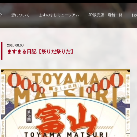
介
源について
ますのすしミュージアム
JR販売店・店舗一覧
お
2018.08.03
ますまる日記【祭りだ祭りだ】