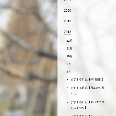
2021
2020
2019
2018
12月
11月
10月
9月
8月
ますまる日記【半日旅行】
ますまる日記【月あかり輝
く…】
ますまる日記【キバナコス
モスまつり】