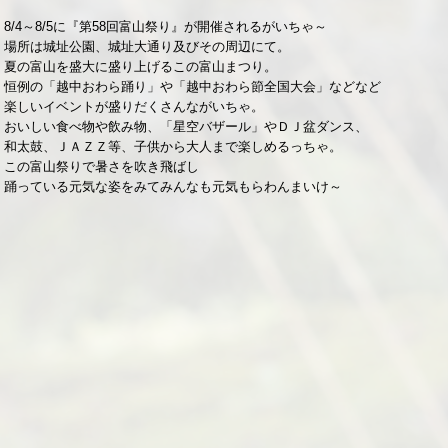
8/4～8/5に『第58回富山祭り』が開催されるがいちゃ～
場所は城址公園、城址大通り及びその周辺にて。
夏の富山を盛大に盛り上げるこの富山まつり。
恒例の「越中おわら踊り」や「越中おわら節全国大会」などなど
楽しいイベントが盛りだくさんながいちゃ。
おいしい食べ物や飲み物、「星空バザール」やＤＪ盆ダンス、
和太鼓、ＪＡＺＺ等、子供から大人まで楽しめるっちゃ。
この富山祭りで暑さを吹き飛ばし
踊っている元気な姿をみてみんなも元気もらわんまいけ～