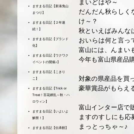
まいどはや～
ますまる日記【新湊曳山
だんだん秋らしく
まつり】
け～？
ますまる日記【２年連
秋といえばみんな
続！】
おいらは何と言って
ますまる日記【ブランド
化】
富山には、んまい
ますまる日記【ワクワク
今年も富山県産品
イベントの開催♪】
ますまる日記【こきり
対象の県産品を買
こ】
豪華賞品がもらえ
ますまる日記【Trick or
Treat！百花繚乱～秋・ハ
ロウィン】
富山インター店で
ますまる日記【いよいよ
ますのすしにも応
解禁！】
まっとっちゃ～♪
ますまる日記【伝承館】