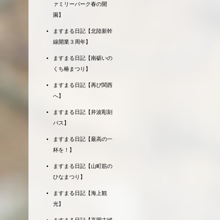
ァミリーパーク春の開
園】
ますまる日記【北陸新幹
線開業３周年】
ますまる日記【南砺いの
くち椿まつり】
ますまる日記【再び関西
へ】
ますまる日記【井波彫刻
バス】
ますまる日記【最高の一
杯を！】
ますまる日記【山町筋の
ひなまつり】
ますまる日記【海上観
光】