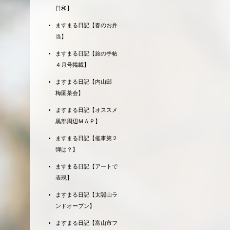
日和】
ますまる日記【春のお弁
当】
ますまる日記【旅の手帖
４月号掲載】
ますまる日記【内山邸
梅園茶会】
ますまる日記【オススメ
黒部周辺ＭＡＰ】
ますまる日記【催事第２
弾は？】
ますまる日記【アートで
表現】
ますまる日記【太閤山ラ
ンドオープン】
ますまる日記【富山市フ