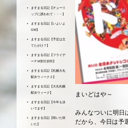
ますまる日記【チューリ
ップに誘われて・・・】
ますまる日記【いよいよ
GW】
ますまる日記【予定は立
てたがけ？】
ますまる日記【フライデ
ーＰＭ割引切符】
ますまる日記【札幌大丸
駅弁ウィーク２】
ますまる日記【大丸札幌
駅弁ウィーク】
まいどはや～
ますまる日記【今年も泳
いでます】
みんなついに明日
ますまる日記【咲いた咲
だから、今日は予
いた】