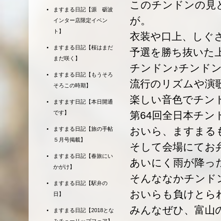
このチンドンの見
ますまる日記【源 砺波
が。
インター店限定イベン
ト】
衣装や口上、しぐ
ますまる日記【桜はまだ
予選を勝ち抜いた
まだ咲く】
チンドン♪チンドン
ますまる日記【もうそろ
流行のリズムや演
そろこの時期】
楽しい音色でチン
ますます日記【本日開通
です】
第64回全日本チ
おいら、ますまる
ますまる日記【旅の手帖
５月号掲載】
そして会場にてお
ますまる日記【春旅にい
あいにく雨が降っ
かがけ】
そんななかチンド
ますまる日記【駅弁の
おいらも負けとら
日】
みんなぜひ、富山
ますまる日記【2018とな