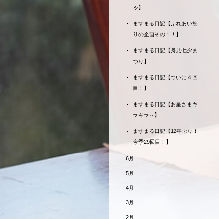
ゃ】
ますまる日記【ふれあい祭
りの企画その１！】
ますまる日記【舟見七夕ま
つり】
ますまる日記【ついに４回
目！】
ますまる日記【お星さまキ
ラキラ～】
ますまる日記【12年ぶり！
今季29回目！】
6月
5月
4月
3月
2月