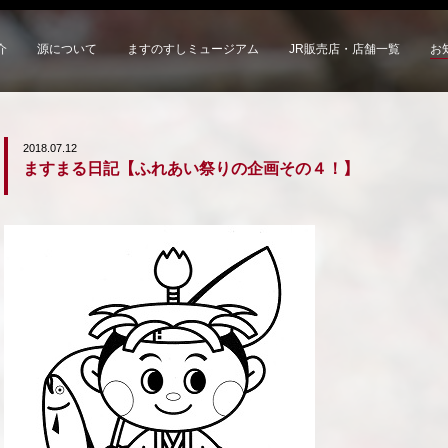
介
源について
ますのすしミュージアム
JR販売店・店舗一覧
お
2018.07.12
ますまる日記【ふれあい祭りの企画その４！】