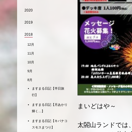
2020
2019
2018
12月
11月
10月
9月
8月
ますまる日記【半日旅
行】
まいどはや～
ますまる日記【月あかり
輝く…】
ますまる日記【キバナコ
太閤山ランドでは、
スモスまつり】