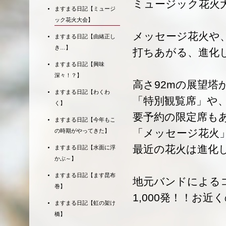
ミュージック花火
ますまる日記【ミュージ
ック花火大会】
メッセージ花火や
ますまる日記【由緒正し
き…】
打ちあがる、進化
ますまる日記【興味
深々！？】
高さ92mの展望
ますまる日記【わくわ
「特別観覧席」や
く】
要予約の限定席も
ますまる日記【今年もこ
「メッセージ花火
の時期がやってきた】
最近の花火は進化
ますまる日記【水面に浮
かぶ～】
ますまる日記【ます昆布
地元バンドによる
巻】
1,000発！！お
ますまる日記【虹の架け
橋】