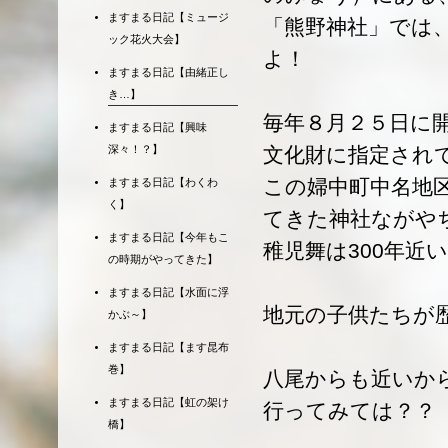
ますまる日記【ミュージ
「熊野神社」では
ック花火大会】
よ！
ますまる日記【由緒正し
き…】
毎年８月２５日に
ますまる日記【興味
文化財に指定され
深々！？】
この婦中町中名地
ますまる日記【わくわ
く】
てきた神社ながや
ますまる日記【今年もこ
稚児舞は300年近
の時期がやってきた】
ますまる日記【水面に浮
地元の子供たちが
かぶ～】
ますまる日記【ます昆布
巻】
八尾からも近いか
ますまる日記【虹の架け
行ってみては？？
橋】