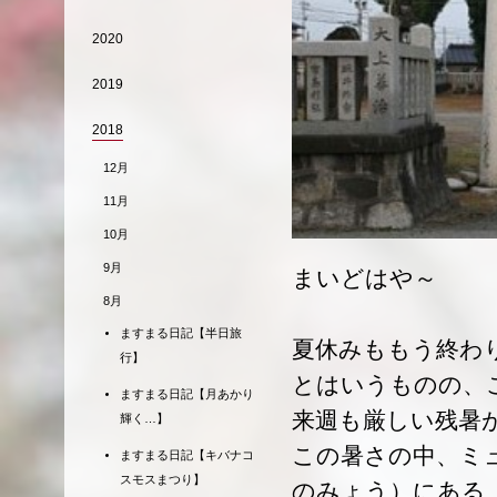
2020
2019
2018
12月
11月
10月
9月
まいどはや～
8月
ますまる日記【半日旅
夏休みももう終わ
行】
とはいうものの、
ますまる日記【月あかり
来週も厳しい残暑
輝く…】
この暑さの中、ミ
ますまる日記【キバナコ
スモスまつり】
のみょう）にある