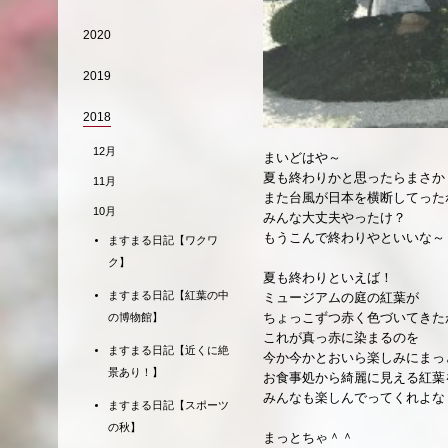
2020
2019
2018
12月
まいどはや～
夏も終わりかと思ったらまさか
11月
また台風が日本を横断してった
10月
みんな大丈夫やったけ？
もうこんで終わりやといいな～
ますまる日記【ワクワ
ク】
夏も終わりといえば！
ますまる日記【紅葉の中
ミュージアムの庭の紅葉が
ちょっこずつ赤く色づいてきた
の博物館】
これが真っ赤に染まるのを
ますまる日記【近くに絶
今か今かとおいら楽しみにまっ
景あり！】
お食事処から綺麗に見える紅葉
みんなも楽しんでってくれよな
ますまる日記【スポーツ
の秋】
まっとちゃ＾＾