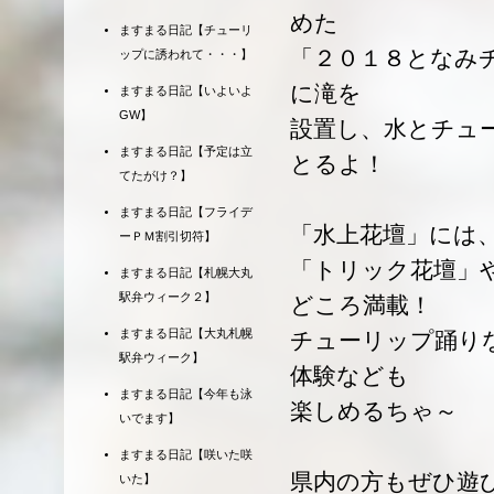
めた
ますまる日記【チューリ
「２０１８となみ
ップに誘われて・・・】
に滝を
ますまる日記【いよいよ
GW】
設置し、水とチュ
ますまる日記【予定は立
とるよ！
てたがけ？】
ますまる日記【フライデ
「水上花壇」には
ーＰＭ割引切符】
「トリック花壇」
ますまる日記【札幌大丸
駅弁ウィーク２】
どころ満載！
ますまる日記【大丸札幌
チューリップ踊り
駅弁ウィーク】
体験なども
ますまる日記【今年も泳
楽しめるちゃ～
いでます】
ますまる日記【咲いた咲
県内の方もぜひ遊
いた】