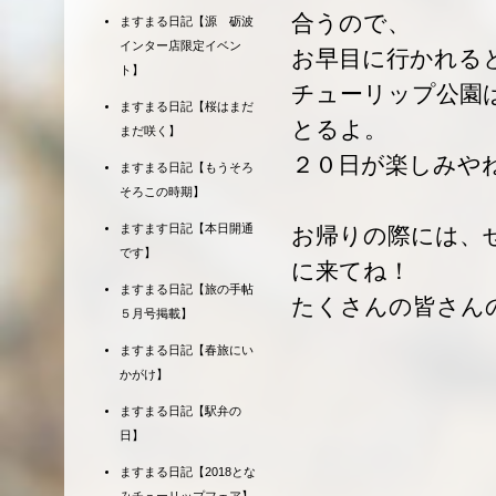
合うので、
ますまる日記【源 砺波
インター店限定イベン
お早目に行かれる
ト】
チューリップ公園
ますまる日記【桜はまだ
とるよ。
まだ咲く】
２０日が楽しみや
ますまる日記【もうそろ
そろこの時期】
ますます日記【本日開通
お帰りの際には、
です】
に来てね！
ますまる日記【旅の手帖
たくさんの皆さん
５月号掲載】
ますまる日記【春旅にい
かがけ】
ますまる日記【駅弁の
日】
ますまる日記【2018とな