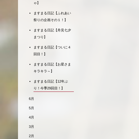
ゃ】
ますまる日記【ふれあい
祭りの企画その１！】
ますまる日記【舟見七夕
まつり】
ますまる日記【ついに４
回目！】
ますまる日記【お星さま
キラキラ～】
ますまる日記【12年ぶ
り！今季29回目！】
6月
5月
4月
3月
2月