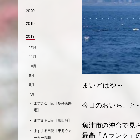
2020
2019
2018
12月
11月
10月
9月
まいどはや～
8月
7月
ますまる日記【駅弁膝栗
今日のおいら、と
毛】
ますまる日記【富山発】
魚津市の沖合で見
ますまる日記【東海ウォ
最高「Ａランク」
ーカー掲載】