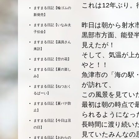
これは12年ぶり
ますまる日記【輪ゴムの
新発売】
昨日は朝から射水
ますまる日記【いなみ太
子伝会】
黒部市方面、能登
ますまる日記【議員さん
見えたが！
来訪】
そして、気温が上
ますまる日記【空の花】
やと！！
ますまる日記【夏の楽し
魚津市の「海の駅
み】
が訪れて、
ますまる日記【ねつおく
この風景を見てい
るばーい】
最初は朝の時点で
ますまる日記【夏バテ防
止】
られるようになっ
ますまる日記【今日は丑
長時間に渡り続い
の日】
見ていたみんなの
ますまる日記【おわらの