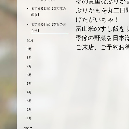
その貴重なぶりか
ますまる日記【２万球の
ぶりかまを丸二日
輝き】
げたがいちゃ！
ますまる日記【季節のお
富山米のすし飯を
弁当】
季節の野菜を日本
10月
ご来店、ご予約お
9月
8月
7月
6月
5月
4月
3月
2月
1月
2017