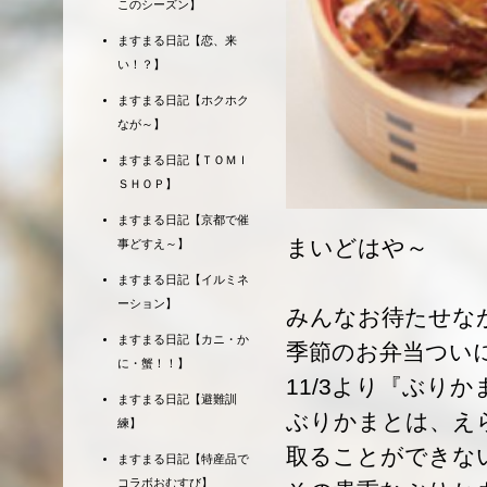
このシーズン】
ますまる日記【恋、来
い！？】
ますまる日記【ホクホク
なが～】
ますまる日記【ＴＯＭＩ
ＳＨＯＰ】
ますまる日記【京都で催
まいどはや～
事どすえ～】
ますまる日記【イルミネ
ーション】
みんなお待たせな
ますまる日記【カニ・か
季節のお弁当つい
に・蟹！！】
11/3より『ぶり
ますまる日記【避難訓
ぶりかまとは、え
練】
取ることができな
ますまる日記【特産品で
コラボおむすび】