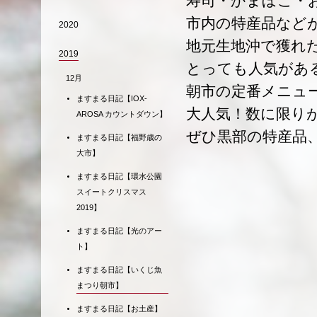
寿司・かまぼこ・
市内の特産品など
2020
地元生地沖で獲れ
2019
とっても人気があ
12月
朝市の定番メニュ
ますまる日記【IOX-
大人気！数に限り
AROSA カウントダウン】
ぜひ黒部の特産品
ますまる日記【福野歳の
大市】
ますまる日記【環水公園
スイートクリスマス
2019】
ますまる日記【光のアー
ト】
ますまる日記【いくじ魚
まつり朝市】
ますまる日記【お土産】