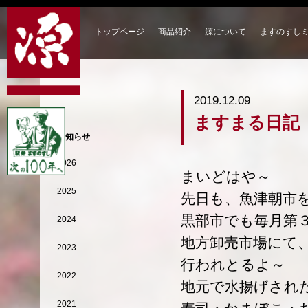
トップページ
商品紹介
源について
ますのすし
2019.12.09
ますまる日記
お知らせ
2026
まいどはや～
2025
先日も、魚津朝市
黒部市でも毎月第
2024
地方卸売市場にて
2023
行われとるよ～
2022
地元で水揚げされ
2021