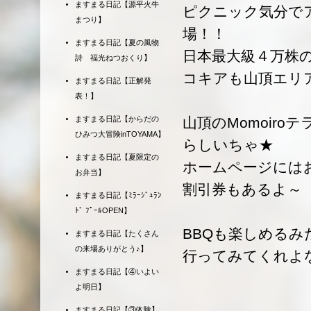
ますまる日記【源平火牛
ピクニック気分で
まつり】
場！！
ますまる日記【夏の風物
日本最大級４万株
詩 福光ねつおくり】
コキアも山頂エリ
ますまる日記【正解発
表！】
ますまる日記【からだの
山頂のMomoir
ひみつ大冒険inTOYAMA】
らしいちゃ★
ますまる日記【夏限定の
ホームページには
お弁当】
割引券もあるよ～
ますまる日記【ﾐﾗｰｼﾞｭﾗﾝ
ﾄﾞ ﾌﾟｰﾙOPEN】
BBQも楽しめる
ますまる日記【たくさん
の来場ありがとう♪】
行ってみてくれよ
ますまる日記【④いよい
よ明日】
ますまる日記【③体験】