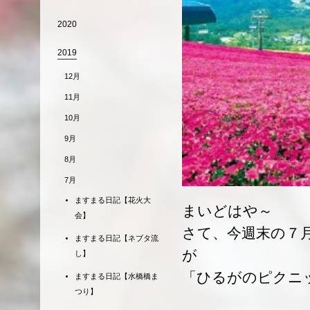
2020
2019
12月
11月
10月
9月
8月
7月
ますまる日記【花火大
まいどはや～
会】
さて、今週末の７
ますまる日記【ネブタ流
が
し】
「ひるがのピクニ
ますまる日記【水橋橋ま
つり】