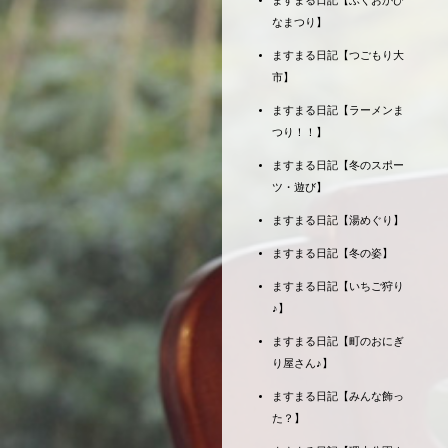
ますまる日記【ふくおかひ
なまつり】
ますまる日記【つごもり大
市】
ますまる日記【ラーメンま
つり！！】
ますまる日記【冬のスポー
ツ・遊び】
ますまる日記【湯めぐり】
ますまる日記【冬の姿】
ますまる日記【いちご狩り
♪】
ますまる日記【町のおにぎ
り屋さん♪】
ますまる日記【みんな飾っ
た？】