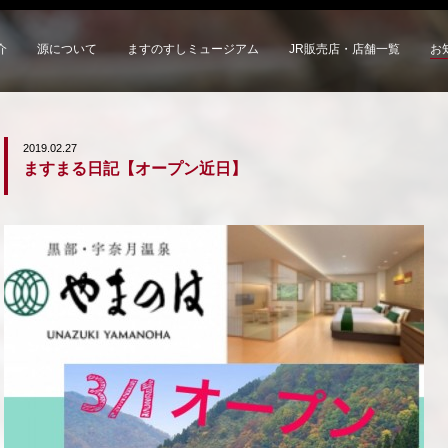
介
源について
ますのすしミュージアム
JR販売店・店舗一覧
お
2019.02.27
ますまる日記【オープン近日】