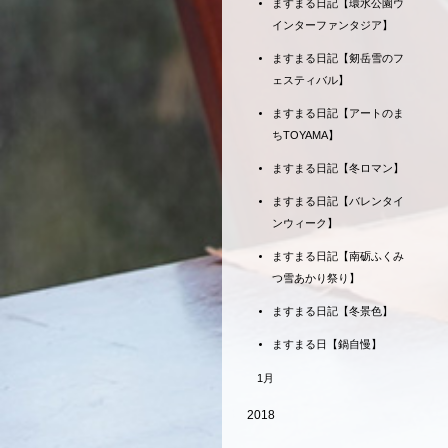
ますまる日記【環水公園ウ
インターファンタジア】
ますまる日記【剱岳雪のフ
ェスティバル】
ますまる日記【アートのま
ちTOYAMA】
ますまる日記【冬ロマン】
ますまる日記【バレンタイ
ンウィーク】
ますまる日記【南砺ふくみ
つ雪あかり祭り】
ますまる日記【冬景色】
ますまる日【鍋自慢】
1月
2018