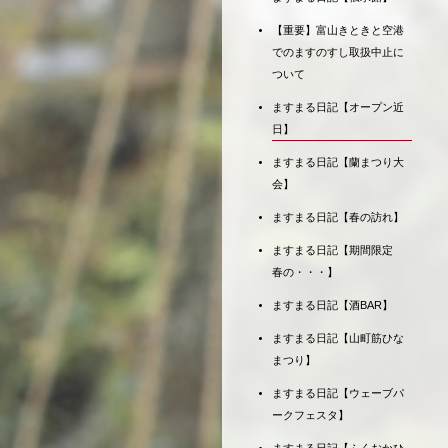
【重要】富山きときと空港
でのますのすし取扱中止に
ついて
ますまる日記【オープン近
日】
ますまる日記【蘭まつり大
会】
ますまる日記【春の訪れ】
ますまる日記【期間限定
春の・・・】
ますまる日記【酒BAR】
ますまる日記【山町筋ひな
まつり】
ますまる日記【ウェーブパ
ークフェスタ】