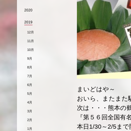
2020
2019
12月
11月
10月
9月
8月
7月
6月
まいどはや～
5月
おいら、またまた
4月
次は・・・熊本の
3月
『第５６回全国有
2月
本日1/30～2/5ま
1月