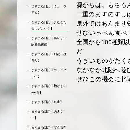
源からは、もちろ
ますまる日記【ミュージ
アム】
一重のますのすし
県外ではあんまり
ますまる日記【またまた
次はどこへ？】
ぜひいっぺん食べ
ますまる日記【美味しい
全国から100種類
駅弁総選挙】
ど
ますまる日記【利賀そば
うまいものがたく
祭り】
なかなか北陸へ遊
ますまる日記【カーニバ
ル！】
ぜひこの機会に北
ますまる日記【梅かまU-
mei館】
ますまる日記【名水】
ますまる日記【防火デ
ー】
ますまる日記【ザ☆雪合