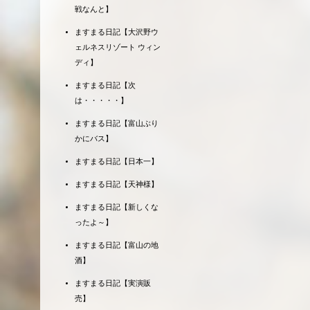
戦なんと】
ますまる日記【大沢野ウ
ェルネスリゾート ウィン
ディ】
ますまる日記【次
は・・・・・】
ますまる日記【富山ぶり
かにバス】
ますまる日記【日本一】
ますまる日記【天神様】
ますまる日記【新しくな
ったよ～】
ますまる日記【富山の地
酒】
ますまる日記【実演販
売】