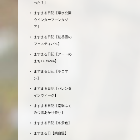
った？】
ますまる日記【環水公園
ウインターファンタジ
ア】
ますまる日記【剱岳雪の
フェスティバル】
ますまる日記【アートの
まちTOYAMA】
ますまる日記【冬ロマ
ン】
ますまる日記【バレンタ
インウィーク】
ますまる日記【南砺ふく
みつ雪あかり祭り】
ますまる日記【冬景色】
ますまる日【鍋自慢】