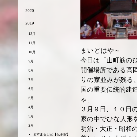
2020
2019
12月
11月
まいどはや～
10月
今日は「山町筋の
9月
開催場所である高
8月
りの家並みが残る
7月
国の重要伝統的建
6月
ゃ。
5月
4月
３月９日、１０日
3月
家の中でひな人形
2月
明治・大正・昭和
ますまる日記【伝承館】