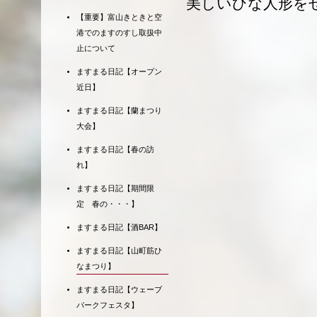
美しいひな人形を
【重要】富山きときと空
港でのますのすし取扱中
止について
ますまる日記【オープン
近日】
ますまる日記【蘭まつり
大会】
ますまる日記【春の訪
れ】
ますまる日記【期間限
定 春の・・・】
ますまる日記【酒BAR】
ますまる日記【山町筋ひ
なまつり】
ますまる日記【ウェーブ
パークフェスタ】