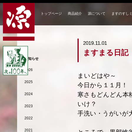
トップページ
商品紹介
源について
ますのすし
2019.11.01
ますまる日記
お知らせ
2026
まいどはや～
2025
今日から１１月！
寒さもどんどん本
2024
いけ？
2023
手洗い・うがいが
2022
2021