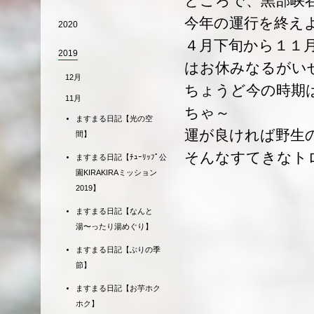
ところで、黒部峡
今年の運行を終え
2020
４月下旬から１１
2019
はお休みなるがい
12月
ちょうど今の時期
11月
ちゃ～
ますまる日記【光の空
運が良ければ野生
間】
そんなすてきなト
ますまる日記【ﾁｭｰﾘｯﾌﾟ公
園KIRAKIRAミッション
2019】
ますまる日記【なんと
湯〜ったり湯めぐり】
ますまる日記【ぶりの季
節】
ますまる日記【お芋ホク
ホク】