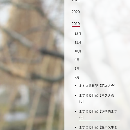
2021
2020
2019
12月
11月
10月
9月
8月
7月
ますまる日記【花火大会】
ますまる日記【ネブタ流
し】
ますまる日記【水橋橋まつ
り】
ますまる日記【源平火牛ま