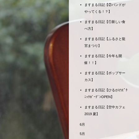
ますまる日記【②バンドが
やってくる！？】
ますまる日記【①新しい食
べ方】
ますまる日記【ふるさと龍
宮まつり】
ますまる日記【今年も開
催！！】
ますまる日記【ポップサー
カス】
ますまる日記【ひるがのﾋﾟｸ
ﾆｯｸｶﾞｰﾃﾞﾝOPEN】
ますまる日記【空中カフェ
2019 夏】
6月
5月