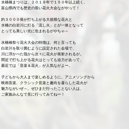
水橋橋まつりは、２０１９年で１５０年以上続く、
富山県内でも歴史の長い花火大会ながやって！
約３０００発が打ち上がる大規模な花火と
水橋の白岩川に灯る「流し火」とが一体となって
とっても美しい光に包まれるがやちゃ～
水橋橋祭り花火大会の特徴は、何と言っても
白岩川を取り囲むように設定された会場で、
川に浮かべた筏から次々に花火が発射されるが。
間近で打ち上がる花火はとっても迫力があって、
最近では「音楽＆花火」が人気ながよー。
子どもから大人まで楽しめるように、アニメソングから
映画音楽、クラシック音楽と趣向を凝らした花火が
魅力ながいぜ～。ぜひまだ行ったことない人は、
ご家族みんなで見に行ってみてねー！