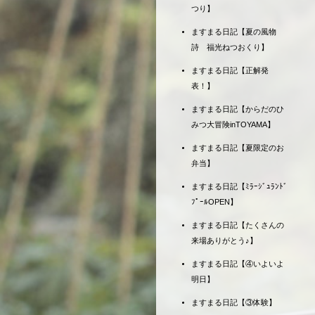
つり】
ますまる日記【夏の風物
詩 福光ねつおくり】
ますまる日記【正解発
表！】
ますまる日記【からだのひ
みつ大冒険inTOYAMA】
ますまる日記【夏限定のお
弁当】
ますまる日記【ﾐﾗｰｼﾞｭﾗﾝﾄﾞ
ﾌﾟｰﾙOPEN】
ますまる日記【たくさんの
来場ありがとう♪】
ますまる日記【④いよいよ
明日】
ますまる日記【③体験】