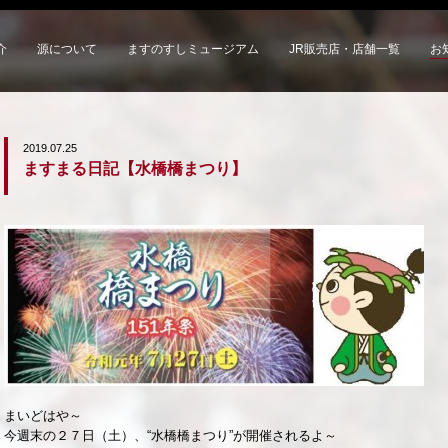
介
源について
ますのすしミュージアム
JR販売店・店舗一覧
お
2019.07.25
ますまる日記【水橋橋まつり】
まいどはや～
今週末の２７日（土）、“水橋橋まつり”が開催されるよ～