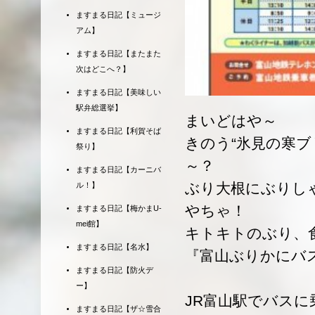
ますまる日記【ミュージ
アム】
ますまる日記【またまた
次はどこへ？】
ますまる日記【美味しい
駅弁総選挙】
まいどはや～
ますまる日記【利賀そば
きのう“氷見の寒
祭り】
～？
ますまる日記【カーニバ
ぶり大根にぶりし
ル！】
やちゃ！
ますまる日記【梅かまU-
mei館】
キトキトのぶり、
ますまる日記【名水】
『富山ぶりかにバ
ますまる日記【防火デ
ー】
JR富山駅でバス
ますまる日記【ザ☆雪合