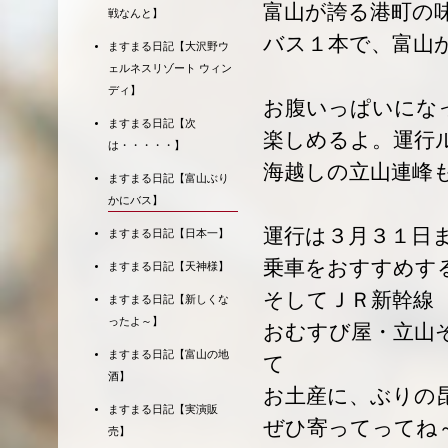
富山が誇る港町の
戦なんと】
バス１本で、富山
ますまる日記【大沢野ウ
ェルネスリゾート ウィン
ディ】
お腹いっぱいにな
ますまる日記【次
楽しめるよ。運行
は・・・・・】
海越しの立山連峰
ますまる日記【富山ぶり
かにバス】
運行は３月３１日
ますまる日記【日本一】
乗車をおすすめす
ますまる日記【天神様】
そしてＪＲ新幹線
ますまる日記【新しくな
ったよ～】
おむすび屋・立山
ますまる日記【富山の地
て
酒】
お土産に、ぶりの
ますまる日記【実演販
ぜひ寄ってってね
売】