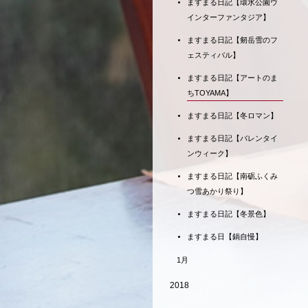
ますまる日記【環水公園ウ
インターファンタジア】
ますまる日記【剱岳雪のフ
ェスティバル】
ますまる日記【アートのま
ちTOYAMA】
ますまる日記【冬ロマン】
ますまる日記【バレンタイ
ンウィーク】
ますまる日記【南砺ふくみ
つ雪あかり祭り】
ますまる日記【冬景色】
ますまる日【鍋自慢】
1月
2018