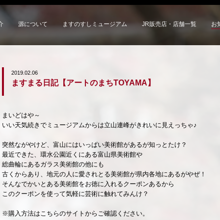
介
源について
ますのすしミュージアム
JR販売店・店舗一覧
お
2019.02.06
ますまる日記【アートのまちTOYAMA】
まいどはや～
いい天気続きでミュージアムからは立山連峰がきれいに見えっちゃ♪
突然ながやけど、富山にはいっぱい美術館があるが知っとたけ？
最近できた、環水公園近くにある富山県美術館や
総曲輪にあるガラス美術館の他にも
古くからあり、地元の人に愛されとる美術館が県内各地にあるがやぜ！
そんなでかいとある美術館をお徳に入れるクーポンあるから
このクーポンを使って気軽に芸術に触れてみんけ？
※購入方法はこちらのサイトからご確認ください。