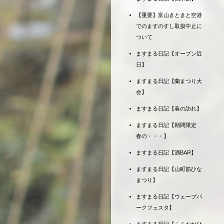
【重要】富山きときと空港
でのますのすし取扱中止に
ついて
ますまる日記【オープン近
日】
ますまる日記【蘭まつり大
会】
ますまる日記【春の訪れ】
ますまる日記【期間限定
春の・・・】
ますまる日記【酒BAR】
ますまる日記【山町筋ひな
まつり】
ますまる日記【ウェーブパ
ークフェスタ】