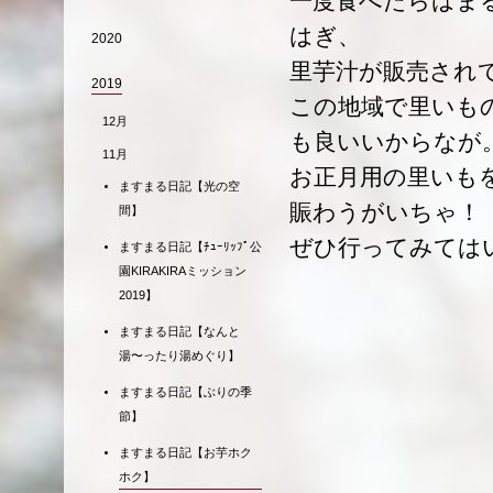
一度食べたらはま
はぎ、
2020
里芋汁が販売され
2019
この地域で里いも
12月
も良いいからなが
11月
お正月用の里いも
ますまる日記【光の空
賑わうがいちゃ！
間】
ぜひ行ってみては
ますまる日記【ﾁｭｰﾘｯﾌﾟ公
園KIRAKIRAミッション
2019】
ますまる日記【なんと
湯〜ったり湯めぐり】
ますまる日記【ぶりの季
節】
ますまる日記【お芋ホク
ホク】