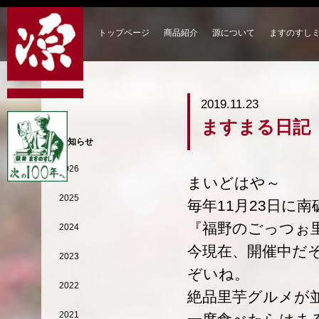
トップページ
商品紹介
源について
ますのすし
2019.11.23
ますまる日記
お知らせ
2026
まいどはや～
2025
毎年11月23日に
『福野のごっつぉ
2024
今現在、開催中だ
2023
ぞいね。
2022
絶品里芋グルメが
2021