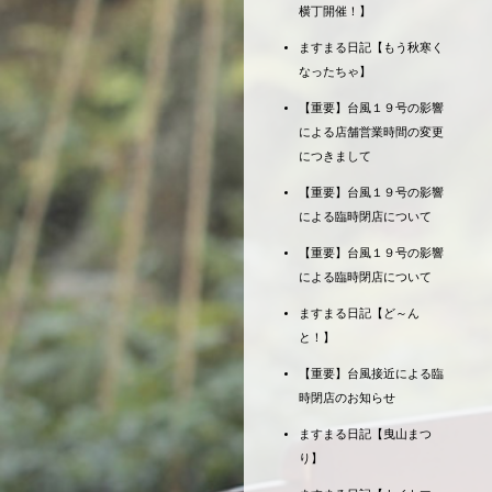
横丁開催！】
ますまる日記【もう秋寒く
なったちゃ】
【重要】台風１９号の影響
による店舗営業時間の変更
につきまして
【重要】台風１９号の影響
による臨時閉店について
【重要】台風１９号の影響
による臨時閉店について
ますまる日記【ど～ん
と！】
【重要】台風接近による臨
時閉店のお知らせ
ますまる日記【曳山まつ
り】