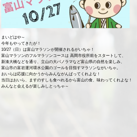
まいどはや～
今年もやってきたが！
10/27（日）は富山マラソンが開催されるがいちゃ！
富山マラソンのフルマラソンコースは 高岡市役所前をスタートして、
新湊大橋などを通り、立山の大パノラマなど富山県の自然を楽しみ、
富山市の富岩運河環水公園のゴールを目指すマラソンながいちゃ。
おいらは応援に向かうからみんながんばってくれよな！
当日はおいら、ますのすしも食べれるから富山の食、味わってくれよな！
みんなと会えるが楽しみしとっちゃ～