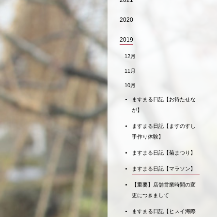
2021
2020
2019
12月
11月
10月
ますまる日記【お待たせな
が】
ますまる日記【ますのすし
手作り体験】
ますまる日記【菊まつり】
ますまる日記【マラソン】
【重要】店舗営業時間の変
更につきまして
ますまる日記【ヒスイ海際