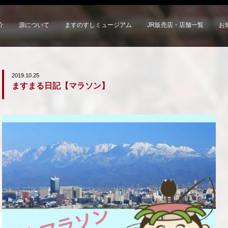
介
源について
ますのすしミュージアム
JR販売店・店舗一覧
お
2019.10.25
ますまる日記【マラソン】