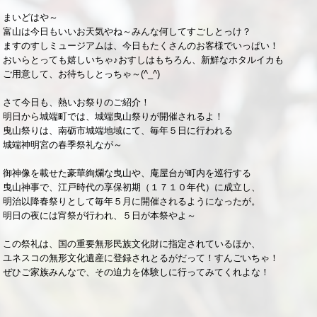
まいどはや～
富山は今日もいいお天気やね～みんな何してすごしとっけ？
ますのすしミュージアムは、今日もたくさんのお客様でいっぱい！
おいらとっても嬉しいちゃ♪おすしはもちろん、新鮮なホタルイカも
ご用意して、お待ちしとっちゃ～(^_^)
さて今日も、熱いお祭りのご紹介！
明日から城端町では、城端曳山祭りが開催されるよ！
曳山祭りは、南砺市城端地域にて、毎年５日に行われる
城端神明宮の春季祭礼なが～
御神像を載せた豪華絢爛な曳山や、庵屋台が町内を巡行する
曳山神事で、江戸時代の享保初期（１７１０年代）に成立し、
明治以降春祭りとして毎年５月に開催されるようになったが。
明日の夜には宵祭が行われ、５日が本祭やよ～
この祭礼は、国の重要無形民族文化財に指定されているほか、
ユネスコの無形文化遺産に登録されとるがだって！すんごいちゃ！
ぜひご家族みんなで、その迫力を体験しに行ってみてくれよな！