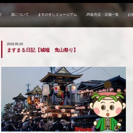
介
源について
ますのすしミュージアム
JR販売店・店舗一覧
お
2019.05.03
ますまる日記【城端 曳山祭り】