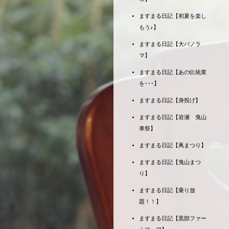
ますまる日記【初夏を楽し
もう♪】
ますまる日記【大パノラ
マ】
ますまる日記【あの伝統業
を･･･】
ますまる日記【身投げ】
ますまる日記【岩瀬 曳山
車祭】
ますまる日記【凧まつり】
ますまる日記【曳山まつ
り】
ますまる日記【乗り放
題！！】
ますまる日記【黒部ファー