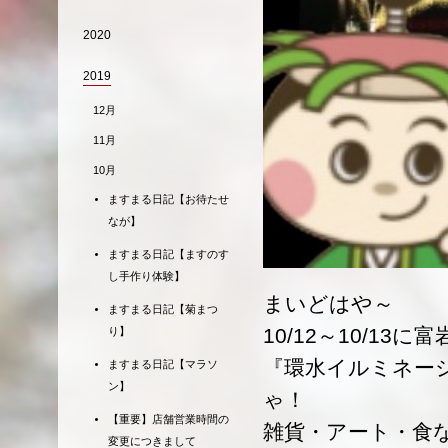
2020
2019
12月
11月
10月
ますまる日記【お待たせ
なが】
ますまる日記【ますのす
し手作り体験】
まいどはや～
ますまる日記【菊まつ
10/12～10/13
り】
『環水イルミネー
ますまる日記【マラソ
ン】
ゃ！
【重要】店舗営業時間の
雑貨・アート・食
変更につきまして