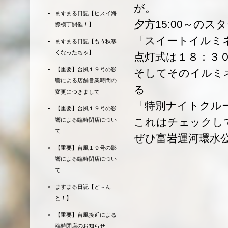
が。
ますまる日記【ヒスイ海
夕方15:00～の
際横丁開催！】
「スイートイルミ
ますまる日記【もう秋寒
くなったちゃ】
点灯式は１８：３
【重要】台風１９号の影
そしてそのイルミ
響による店舗営業時間の
る
変更につきまして
「特別ナイトクル
【重要】台風１９号の影
これはチェックし
響による臨時閉店につい
て
ぜひ富岩運河環水
【重要】台風１９号の影
響による臨時閉店につい
て
ますまる日記【ど～ん
と！】
【重要】台風接近による
臨時閉店のお知らせ