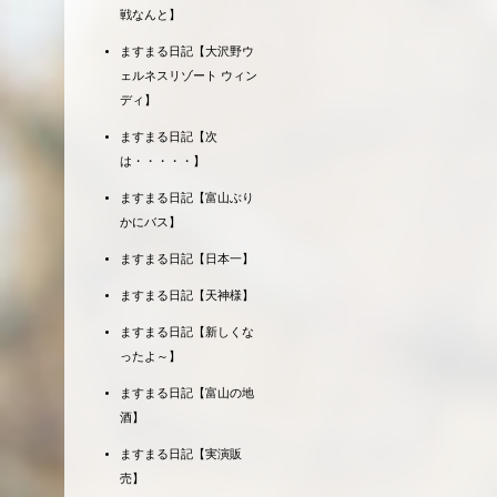
戦なんと】
ますまる日記【大沢野ウ
ェルネスリゾート ウィン
ディ】
ますまる日記【次
は・・・・・】
ますまる日記【富山ぶり
かにバス】
ますまる日記【日本一】
ますまる日記【天神様】
ますまる日記【新しくな
ったよ～】
ますまる日記【富山の地
酒】
ますまる日記【実演販
売】