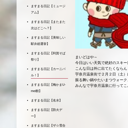
ますまる日記【ミュージ
アム】
ますまる日記【またまた
次はどこへ？】
ますまる日記【美味しい
駅弁総選挙】
ますまる日記【利賀そば
まいどはや～
祭り】
今日はいい天気で絶好のスキー
こんな日は外に出てたくならん
ますまる日記【カーニバ
宇奈月温泉街で２月２日（土）
ル！】
振る舞い鍋やたいまつウォーク
ますまる日記【梅かまU-
みんなで宇奈月温泉に行ってこ
mei館】
ますまる日記【名水】
ますまる日記【防火デ
ー】
ますまる日記【ザ☆雪合