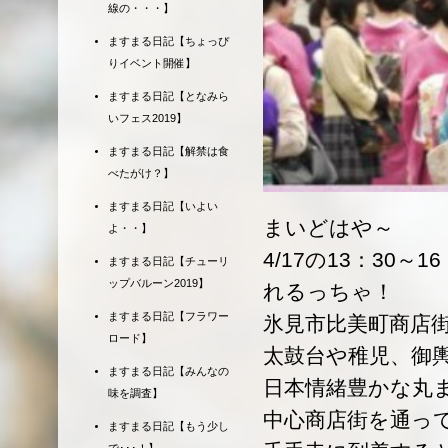
線の・・・】
ますまる日記【ちょっぴ
りイベント開催】
ますまる日記【となみら
いフェス2019】
ますまる日記【解禁は食
べたがけ？】
ますまる日記【いよい
まいどはや～
よ・・】
4/17の13：30
ますまる日記【チューリ
ップバルーン2019】
れるっちゃ！
ますまる日記【フラワー
氷見市比美町商店
ロード】
太鼓台や稚児、御
ますまる日記【みんなの
日本情緒豊かな丸
味を調査】
中心商店街を通っ
ますまる日記【もう少し