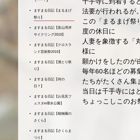
千手寺に到着する
で･･･！】
法要が行われるが
ますまる日記【まるまげ
祭り】
この「まるまげ祭
ますまる日記【富山湾岸
度の休日に
サイクリング2019】
人妻を象徴する「
ますまる日記【クロスラ
様に
ンド芸術祭2019】
願かけをしたのが
ますまる日記【酒とり祭
り】
毎年60名ほどの
ますまる日記【何の
たちがたくさん集
日？】
当日は千手寺には
ますまる日記【お花見フ
ちょっこしこのお
ェスタin環水公園】
ますまる日記【植物園の
さくら】
ますまる日記【さくらま
つり】