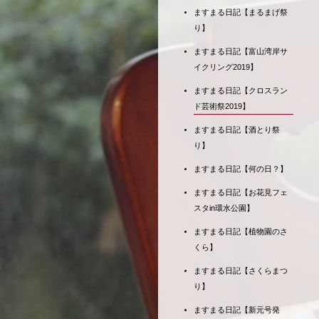
ますまる日記【まるまげ祭
り】
ますまる日記【富山湾岸サ
イクリング2019】
ますまる日記【クロスラン
ド芸術祭2019】
ますまる日記【酒とり祭
り】
ますまる日記【何の日？】
ますまる日記【お花見フェ
スタin環水公園】
ますまる日記【植物園のさ
くら】
ますまる日記【さくらまつ
り】
ますまる日記【新元号発