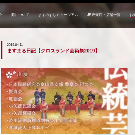
介
源について
ますのすしミュージアム
JR販売店・店舗一覧
お
2019.04.11
ますまる日記【クロスランド芸術祭2019】