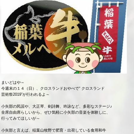
まいどはや～
今週末の１４（日）、クロスランドおやべで“ クロスランド
芸術祭2019”が行われるよ～
小矢部の民謡や、大正琴、剣詩舞、吟詠など、多彩なステージ♪
全席自由席らしいから、ぜひ気軽に小矢部の音楽を体験しに、
行ってみてほしいが～
小矢部と言えば、稲葉山牧野で肥育・出荷している食用和牛