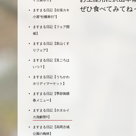
イカ展示☆】
ぜひ食べてみてね
ますまる日記【出張カキ
小屋“牡蠣奉行”】
ますまる日記【フェア開
催】
ますまる日記【富山くす
りフェア】
ますまる日記【見ごろは
いつ？】
ますまる日記【うちかわ
ホリディマーケット】
ますまる日記【季節御膳
春メニュー】
ますまる日記【ホタルイ
カ漁解禁‼】
ますまる日記【高岡古城
公園の梅林】