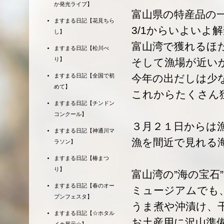
か発光ライブ】
富山県の特産品の
ますまる日記【花見ちら
3/1からいよいよ
し】
富山湾で獲れるほ
ますまる日記【松川べ
り】
そして漁場が近い
今年の出だしは少
ますまる日記【全国で初
めて】
これからたくさん
ますまる日記【チンドン
コンクール】
３月２１日からは
ますまる日記【神通川マ
漁を間近で見れる
ラソン】
ますまる日記【椿まつ
り】
富山湾の”海の宝石
ますまる日記【春のオー
ミュージアムでも
プンフェスタ】
うま煮や沖漬け、
ますまる日記【☆ホタル
お土産用に沢山準